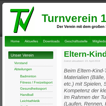
Turnverein 
Der Verein mit dem großen 
Home
Aktuelles
Downloads
Geschäftsstelle
Mitglied
Eltern-Kin
Unser Verein
Zuletzt aktualisiert: 23. April 2019
Vorstand
Abteilungen
Beim Eltern-Kind-
Badminton
Materialien (Bälle
Fitness / Freizeitsport
etc.) mit Spielen,
Gesundheitssport
Kompetenz der klei
Handball
Im Rahmen der Tur
Leichtathletik
(Laufen, Rennen, K