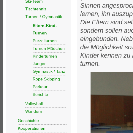
Ski-Team
Sinnen angesproc
Tischtennis
lernen, ihn auszu
Turnen / Gymnastik
Die Eltern sind se
Eltern-Kind-
sondern sollen au
Turnen
eingebunden. Nebe
Purzelturnen
die Möglichkeit so
Turnen Mädchen
Kinder kennen zu 
Kinderturnen
turnen.
Jungen
Gymnastik / Tanz
Rope Skipping
Parkour
Berichte
Volleyball
Wandern
Geschichte
Kooperationen