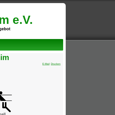
m e.V.
ngebot
eim
E-Mail
Drucken
ball