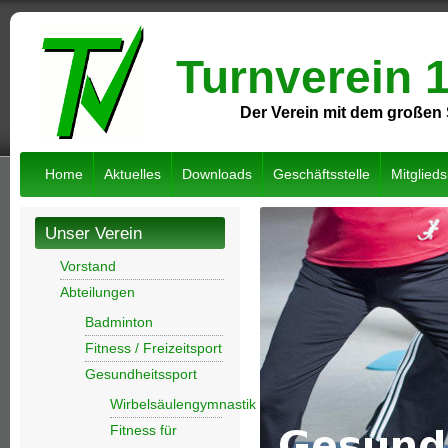
Turnverein 
Der Verein mit dem großen 
Home
Aktuelles
Downloads
Geschäftsstelle
Mitglied
Unser Verein
Vorstand
Abteilungen
Badminton
Fitness / Freizeitsport
Gesundheitssport
Wirbelsäulengymnastik
Fitness für