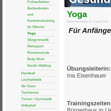
Frühaufsteher
Beckenboden
Yoga
und
Kontinenztraining
Zuletzt aktualisiert: 07. August 2026
für Männer
Für Anfänge
Yoga
Sitzgymnastik
Rehasport
Rückenschule
Body Work
Nordic-Walking
Übungsleiterin:
Handball
Ina Eisenhauer
Leichtathletik
Ski-Team
Tischtennis
Turnen / Gymnastik
Trainingszeiten
Volleyball
Bürgerhaus in U