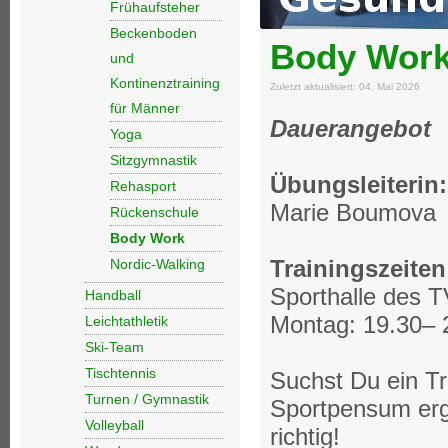
Frühaufsteher
Beckenboden
Body Wor
und
Kontinenztraining
Zuletzt aktualisiert: 04. Mai 2026
für Männer
Dauerangebot
Yoga
Sitzgymnastik
Übungsleiterin:
Rehasport
Marie Boumova
Rückenschule
Body Work
Trainingszeiten
Nordic-Walking
Sporthalle des T
Handball
Montag: 19.30– 
Leichtathletik
Ski-Team
Tischtennis
Suchst Du ein Tr
Turnen / Gymnastik
Sportpensum ergä
Volleyball
richtig!