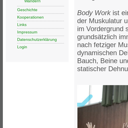
Wandern
Geschichte
Body Work
ist e
Kooperationen
der Muskulatur u
Links
im Vordergrund st
Impressum
grundsätzlich i
Datenschutzerklärung
nach fetziger Mu
Login
dynamischen Deh
Bauch, Beine und
statischer Dehn