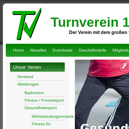
Turnverein 
Der Verein mit dem großen 
Home
Aktuelles
Downloads
Geschäftsstelle
Mitglied
Unser Verein
Vorstand
Abteilungen
Badminton
Fitness / Freizeitsport
Gesundheitssport
Wirbelsäulengymnastik
Fitness für